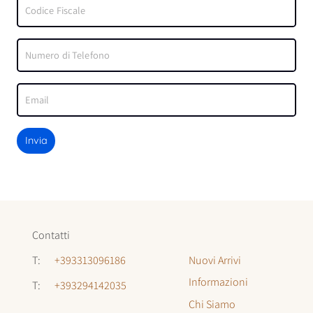
Invia
Contatti
Nuovi Arrivi
T:
+393313096186
Informazioni
T:
+393294142035
Chi Siamo