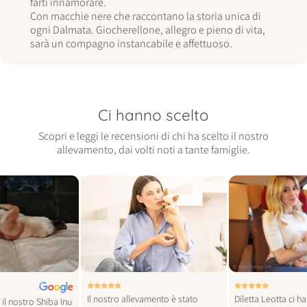
farti innamorare.
Con macchie nere che raccontano la storia unica di
ogni Dalmata. Giocherellone, allegro e pieno di vita,
sarà un compagno instancabile e affettuoso.
Ci hanno scelto
Scopri e leggi le recensioni di chi ha scelto il nostro
allevamento, dai volti noti a tante famiglie.
© foto vogue italia
© foto instagram
Il nostro allevamento è stato
Diletta Leotta ci h
il nostro Shiba Inu