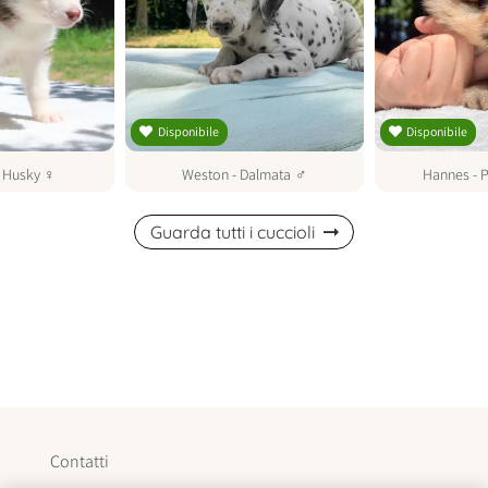
Disponibile
Disponibile
-
Husky
♀
Weston
-
Dalmata
♂
Hannes
-
Guarda tutti i cuccioli
Contatti