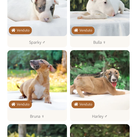
Venduto
Venduto
Sparky
♂
Bulla
♀
Venduto
Venduto
Bruna
♀
Harley
♂