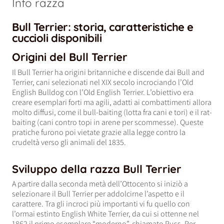
Info razza
Bull Terrier: storia, caratteristiche e
cuccioli disponibili
Origini del Bull Terrier
Il Bull Terrier ha origini britanniche e discende dai Bull and
Terrier, cani selezionati nel XIX secolo incrociando l’Old
English Bulldog con l’Old English Terrier. L’obiettivo era
creare esemplari forti ma agili, adatti ai combattimenti allora
molto diffusi, come il bull-baiting (lotta fra cani e tori) e il rat-
baiting (cani contro topi in arene per scommesse). Queste
pratiche furono poi vietate grazie alla legge contro la
crudeltà verso gli animali del 1835.
Sviluppo della razza Bull Terrier
A partire dalla seconda metà dell’Ottocento si iniziò a
selezionare il Bull Terrier per addolcirne l’aspetto e il
carattere. Tra gli incroci più importanti vi fu quello con
l’ormai estinto English White Terrier, da cui si ottenne nel
1862 il primo esemplare “moderno”, chiamato Puss. Per