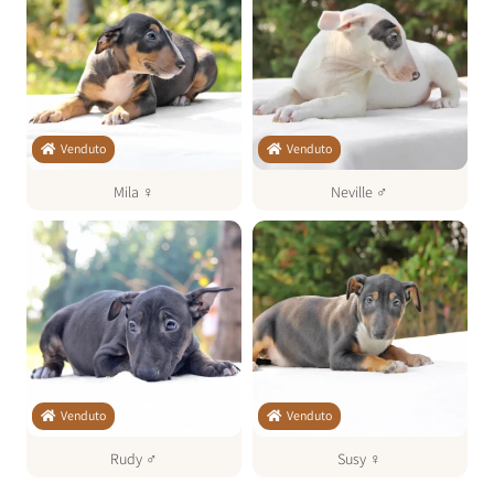
Venduto
Venduto
Mila
♀
Neville
♂
Venduto
Venduto
Rudy
♂
Susy
♀