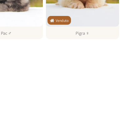
Venduto
Pac
♂
Pigra
♀