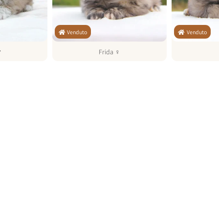
Venduto
Venduto
♂
Frida
♀