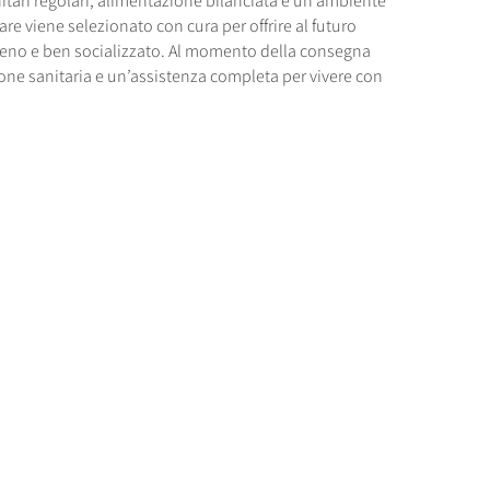
nitari regolari, alimentazione bilanciata e un ambiente
re viene selezionato con cura per offrire al futuro
reno e ben socializzato. Al momento della consegna
one sanitaria e un’assistenza completa per vivere con
.