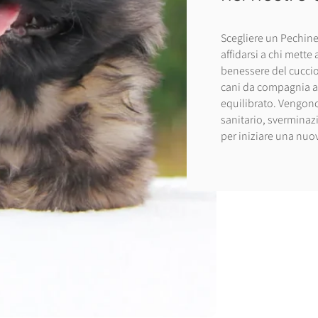
Scegliere un Pechine
affidarsi a chi mette 
benessere del cucciol
cani da compagnia aff
equilibrato. Vengono
sanitario, sverminaz
per iniziare una nuov