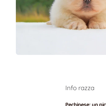
Info razza
Pechinese: un p