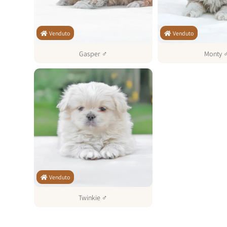
Venduto
Venduto
Gasper
♂
Monty
Venduto
Twinkie
♂