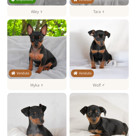
Alley
♀
Tara
♀
Venduto
Venduto
Myka
♀
Wolf
♂