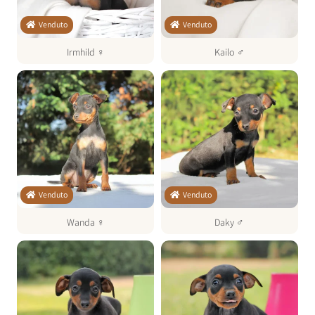
Venduto
Venduto
Irmhild
♀
Kailo
♂
Venduto
Venduto
Wanda
♀
Daky
♂