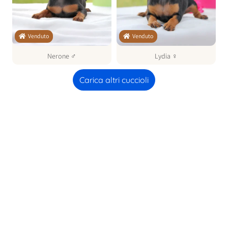
Venduto
Venduto
Nerone
♂
Lydia
♀
Carica altri cuccioli