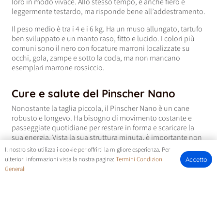
loro in modo vivace. Allo stesso tempo, è anche fiero e
leggermente testardo, ma risponde bene all’addestramento.
Il peso medio è tra i 4 e i 6 kg. Ha un muso allungato, tartufo
ben sviluppato e un manto raso, fitto e lucido. I colori più
comuni sono il nero con focature marroni localizzate su
occhi, gola, zampe e sotto la coda, ma non mancano
esemplari marrone rossiccio.
Cure e salute del Pinscher Nano
Nonostante la taglia piccola, il Pinscher Nano è un cane
robusto e longevo. Ha bisogno di movimento costante e
passeggiate quotidiane per restare in forma e scaricare la
sua energia. Vista la sua struttura minuta, è importante non
sovralimentarlo per evitare sovrappeso e problemi articolari.
Il nostro sito utilizza i cookie per offrirti la migliore esperienza. Per
ulteriori informazioni vista la nostra pagina:
Termini Condizioni
Accetto
Il mantello corto è facile da gestire, ma lo espone al freddo.
Generali
Per questo motivo è importante proteggerlo nei mesi
invernali con un cappottino termico ed evitare le uscite nelle
ore più rigide.