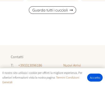
Guarda tutti i cuccioli
Contatti
Nuovi Arrivi
T:
+393313096186
Informazioni
Il nostro sito utilizza i cookie per offrirti la migliore esperienza. Per
T:
+393294142035
ulteriori informazioni vista la nostra pagina:
Termini Condizioni
Accetto
Chi Siamo
Generali
E:
allevamentocuccioli@gmail.com
FOTOCUCCIOLI.IT | © COPYRIGHT ALL RIGHTS RESERVED |