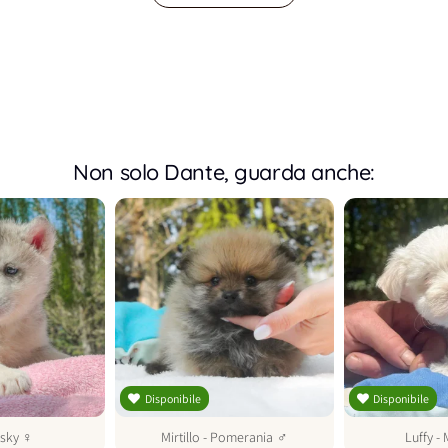
Non solo Dante, guarda anche:
Disponibile
Disponibile
sky
♀
Mirtillo
-
Pomerania
♂
Luffy
-