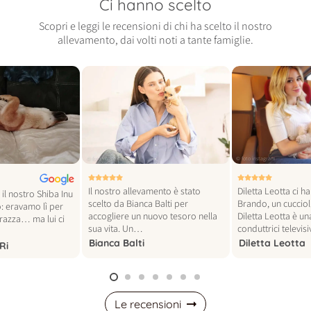
Ci hanno scelto
Scopri e leggi le recensioni di chi ha scelto il nostro
allevamento, dai volti noti a tante famiglie.
© foto vogue italia
© foto instagram
Il nostro allevamento è stato
Diletta Leotta ci h
il nostro Shiba Inu
scelto da Bianca Balti per
Brando, un cucciol
: eravamo lì per
accogliere un nuovo tesoro nella
Diletta Leotta è un
 razza… ma lui ci
sua vita. Un…
conduttrici televi
Bianca Balti
Diletta Leotta
Ri
Le recensioni