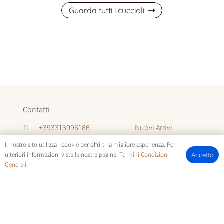
Guarda tutti i cuccioli
Contatti
Nuovi Arrivi
T:
+393313096186
Informazioni
T:
+393294142035
Il nostro sito utilizza i cookie per offrirti la migliore esperienza. Per
ulteriori informazioni vista la nostra pagina:
Termini Condizioni
Accetto
Chi Siamo
Generali
E:
allevamentocuccioli@gmail.com
FOTOCUCCIOLI.IT | © COPYRIGHT ALL RIGHTS RESERVED |
TERMINI E CONDIZIONI
E
COOKIE POLICY