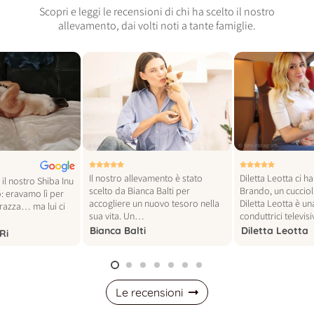
Scopri e leggi le recensioni di chi ha scelto il nostro
allevamento, dai volti noti a tante famiglie.
© foto vogue italia
© foto instagram
Il nostro allevamento è stato
Diletta Leotta ci h
il nostro Shiba Inu
scelto da Bianca Balti per
Brando, un cucciol
: eravamo lì per
accogliere un nuovo tesoro nella
Diletta Leotta è un
 razza… ma lui ci
sua vita. Un…
conduttrici televi
Bianca Balti
Diletta Leotta
Ri
Le recensioni