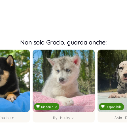
Non solo Gracio, guarda anche:
Disponibile
Disponibile
iba Inu
♂
Illy
-
Husky
♀
Alvin
-
D