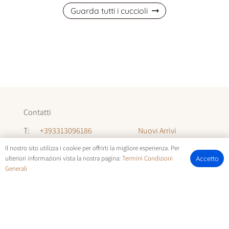
Guarda tutti i cuccioli
Contatti
Nuovi Arrivi
T:
+393313096186
Informazioni
T:
+393294142035
Il nostro sito utilizza i cookie per offrirti la migliore esperienza. Per
ulteriori informazioni vista la nostra pagina:
Termini Condizioni
Accetto
Chi Siamo
Generali
E:
allevamentocuccioli@gmail.com
FOTOCUCCIOLI.IT | © COPYRIGHT ALL RIGHTS RESERVED |
TERMINI E CONDIZIONI
E
COOKIE POLICY