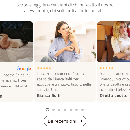
Scopri e leggi le recensioni di chi ha scelto il nostro
allevamento, dai volti noti a tante famiglie.
© foto vogue italia
© foto instagram
Il nostro allevamento è stato
Diletta Leotta ci h
il nostro Shiba Inu
scelto da Bianca Balti per
Brando, un cucciol
: eravamo lì per
accogliere un nuovo tesoro nella
Diletta Leotta è un
 razza… ma lui ci
sua vita. Un…
conduttrici televi
Bianca Balti
Diletta Leotta
Ri
Le recensioni