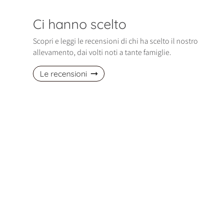
Ci hanno scelto
Scopri e leggi le recensioni di chi ha scelto il nostro
allevamento, dai volti noti a tante famiglie.
Le recensioni
izio di gennaio è entrata nella nostra
Ci siamo trovati davvero bene! La nos
Polly, una cucciola di Spitz Pomerania
piccola Maltese è dolcissima! Abbiam
davvero bellissima, affettuosa…
avuto altri cani, ma lei è…
ella, Pomerania
Fabio, Maltese