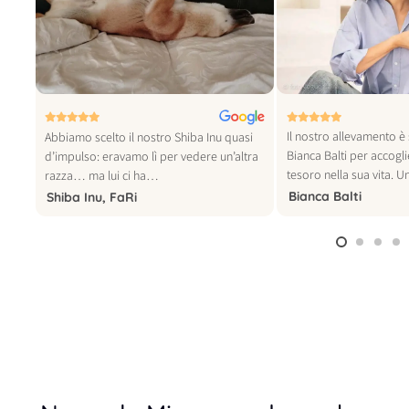
© foto vogue italia
Il nostro allevamento è 
tra
Abbiamo scelto il nostro Shiba Inu quasi
Bianca Balti per accogl
o
d’impulso: eravamo lì per vedere un’altra
tesoro nella sua vita. 
razza… ma lui ci ha…
Bianca Balti
Shiba Inu, FaRi