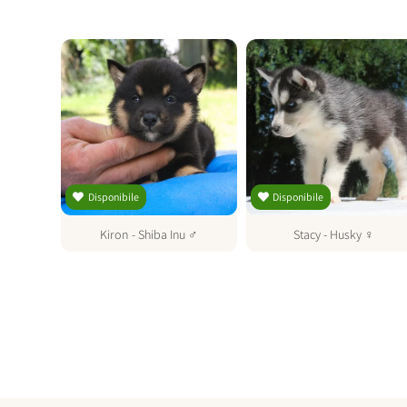
Disponibile
Disponibile
♀
Kiron
-
Shiba Inu
♂
Stacy
-
Husky
♀