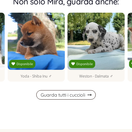
Non solo Mira, guarda anche:
Disponibile
Disponibile
Yoda
-
Shiba Inu
♂
Weston
-
Dalmata
♂
Guarda tutti i cuccioli