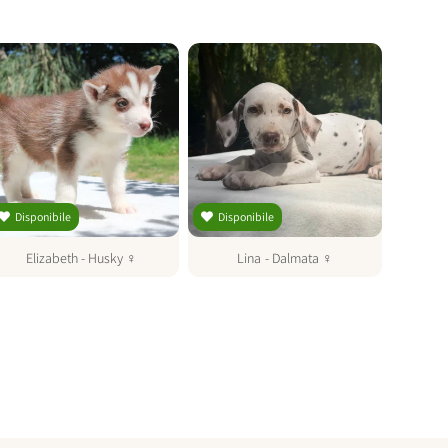
Disponibile
Disponibile
Dispo
Elizabeth
-
Husky
♀
Lina
-
Dalmata
♀