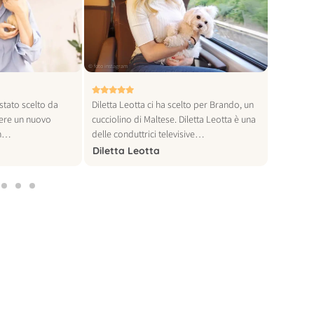
© foto instagram
© foto instagra
stato scelto da
Diletta Leotta ci ha scelto per Brando, un
Khaby Lam
iere un nuovo
cucciolino di Maltese. Diletta Leotta è una
al mondo,
Un…
delle conduttrici televisive…
per…
Diletta Leotta
Khaby