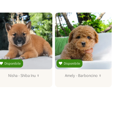
Disponibile
Disponibile
Dispo
Nisha
-
Shiba Inu
♀
Amely
-
Barboncino
♀
R