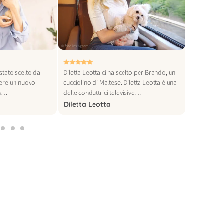
© foto instagram
© foto instagra
stato scelto da
Diletta Leotta ci ha scelto per Brando, un
Khaby Lam
iere un nuovo
cucciolino di Maltese. Diletta Leotta è una
al mondo,
Un…
delle conduttrici televisive…
per…
Diletta Leotta
Khaby