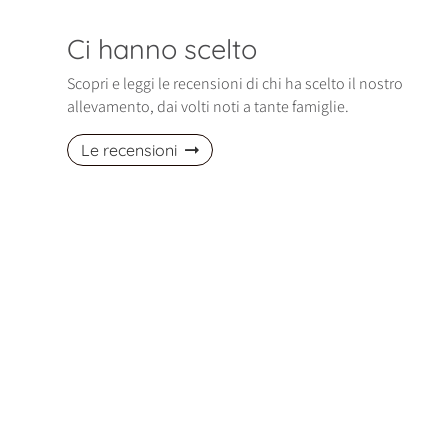
Ci hanno scelto
Scopri e leggi le recensioni di chi ha scelto il nostro
allevamento, dai volti noti a tante famiglie.
Le recensioni
izio di gennaio è entrata nella nostra
Ci siamo trovati davvero bene! La nos
Polly, una cucciola di Spitz Pomerania
piccola Maltese è dolcissima! Abbiam
davvero bellissima, affettuosa…
avuto altri cani, ma lei è…
ella, Pomerania
Fabio, Maltese