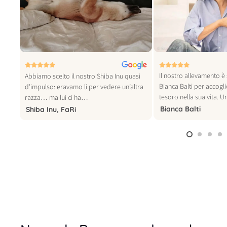
© foto vogue italia
Il nostro allevamento è 
tra
Abbiamo scelto il nostro Shiba Inu quasi
Bianca Balti per accogl
o
d’impulso: eravamo lì per vedere un’altra
tesoro nella sua vita. 
razza… ma lui ci ha…
Bianca Balti
Shiba Inu, FaRi