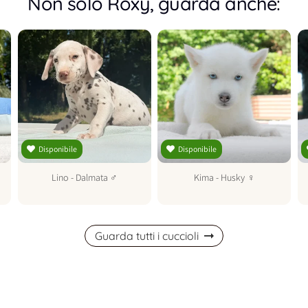
Non solo Roxy, guarda anche:
Disponibile
Disponibile
Lino
-
Dalmata
♂
Kima
-
Husky
♀
Guarda tutti i cuccioli