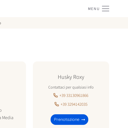
MENU
o
Husky Roxy
Contattaci per qualsiasi info
+39 33130961866
+39 3294142035
o
a
Media
Prenotazione