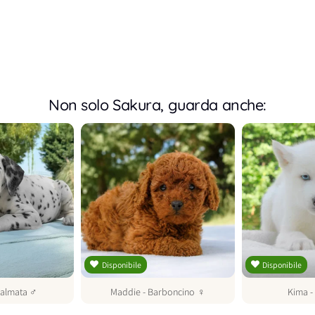
Non solo Sakura, guarda anche:
Disponibile
Disponibile
almata
♂
Maddie
-
Barboncino
♀
Kima