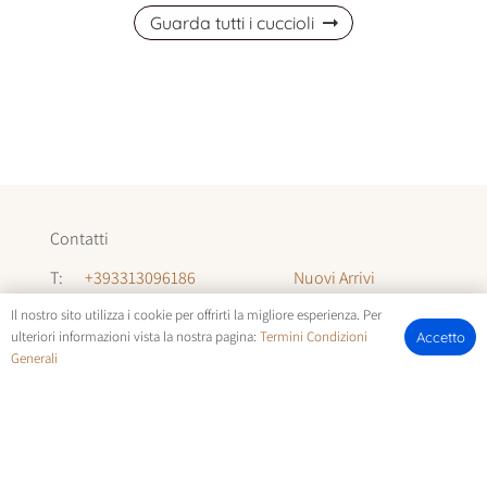
Guarda tutti i cuccioli
Contatti
Nuovi Arrivi
T:
+393313096186
Informazioni
T:
+393294142035
Il nostro sito utilizza i cookie per offrirti la migliore esperienza. Per
ulteriori informazioni vista la nostra pagina:
Termini Condizioni
Accetto
Chi Siamo
Generali
E:
allevamentocuccioli@gmail.com
FOTOCUCCIOLI.IT | © COPYRIGHT ALL RIGHTS RESERVED |
TERMINI E CONDIZIONI
E
COOKIE POLICY