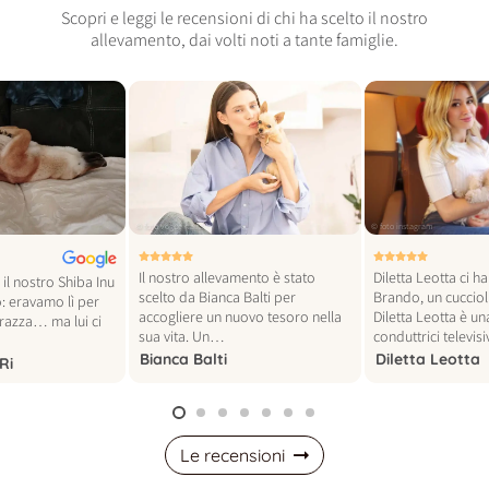
Scopri e leggi le recensioni di chi ha scelto il nostro
allevamento, dai volti noti a tante famiglie.
© foto vogue italia
© foto instagram
Il nostro allevamento è stato
Diletta Leotta ci h
il nostro Shiba Inu
scelto da Bianca Balti per
Brando, un cucciol
: eravamo lì per
accogliere un nuovo tesoro nella
Diletta Leotta è un
 razza… ma lui ci
sua vita. Un…
conduttrici televi
Bianca Balti
Diletta Leotta
Ri
Le recensioni