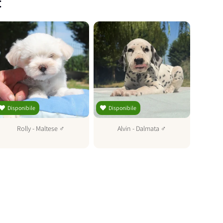
:
Disponibile
Disponibile
Dispo
Rolly
-
Maltese
♂
Alvin
-
Dalmata
♂
Y