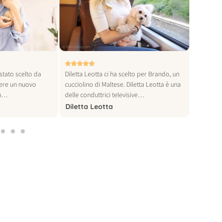
© foto instagram
© foto instagra
stato scelto da
Diletta Leotta ci ha scelto per Brando, un
Khaby Lam
iere un nuovo
cucciolino di Maltese. Diletta Leotta è una
al mondo,
Un…
delle conduttrici televisive…
per…
Diletta Leotta
Khaby