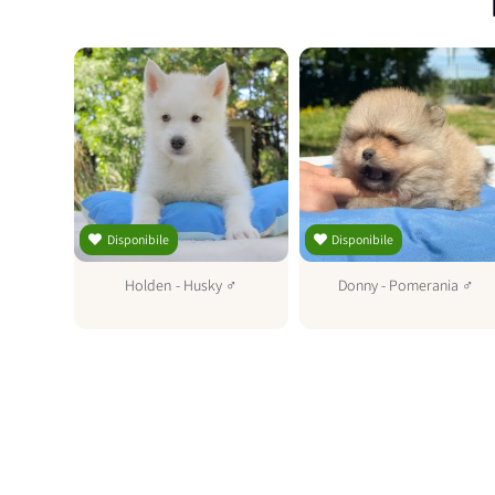
Disponibile
Disponibile
-
Holden
-
Husky
♂
Donny
-
Pomerania
♂
♂
altipoo