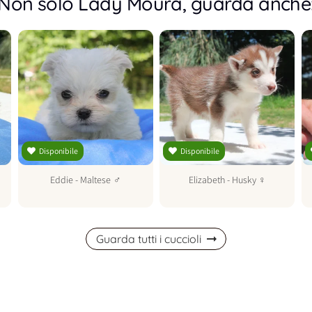
Non solo Lady Moura, guarda anche
Disponibile
Disponibile
Eddie
-
Maltese
♂
Elizabeth
-
Husky
♀
Guarda tutti i cuccioli