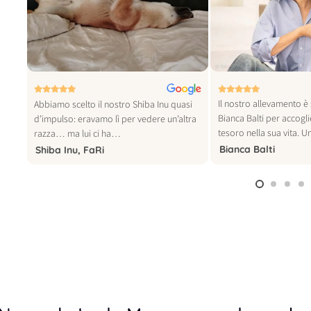
© foto vogue italia
Il nostro allevamento è 
tra
Abbiamo scelto il nostro Shiba Inu quasi
Bianca Balti per accogl
o
d’impulso: eravamo lì per vedere un’altra
tesoro nella sua vita. 
razza… ma lui ci ha…
Bianca Balti
Shiba Inu, FaRi