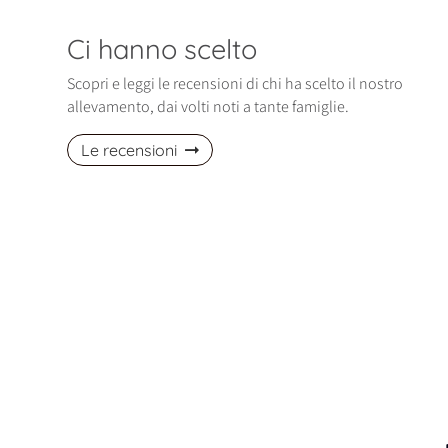
Ci hanno scelto
Scopri e leggi le recensioni di chi ha scelto il nostro
allevamento, dai volti noti a tante famiglie.
Le recensioni
izio di gennaio è entrata nella nostra
Ci siamo trovati davvero bene! La nos
Polly, una cucciola di Spitz Pomerania
piccola Maltese è dolcissima! Abbiam
davvero bellissima, affettuosa…
avuto altri cani, ma lei è…
ella, Pomerania
Fabio, Maltese