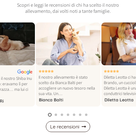
Scopri e leggi le recensioni di chi ha scelto il nostro
allevamento, dai volti noti a tante famiglie.
© foto vogue italia
© foto instagram
Il nostro allevamento è stato
Diletta Leotta ci h
il nostro Shiba Inu
scelto da Bianca Balti per
Brando, un cucciol
: eravamo lì per
accogliere un nuovo tesoro nella
Diletta Leotta è un
 razza… ma lui ci
sua vita. Un…
conduttrici televi
Bianca Balti
Diletta Leotta
Ri
Le recensioni