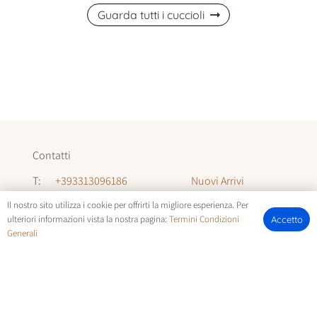
Guarda tutti i cuccioli
Contatti
Nuovi Arrivi
T:
+393313096186
Informazioni
T:
+393294142035
Il nostro sito utilizza i cookie per offrirti la migliore esperienza. Per
ulteriori informazioni vista la nostra pagina:
Termini Condizioni
Accetto
Chi Siamo
Generali
E:
allevamentocuccioli@gmail.com
FOTOCUCCIOLI.IT | © COPYRIGHT ALL RIGHTS RESERVED |
TERMINI E CONDIZIONI
E
COOKIE POLICY