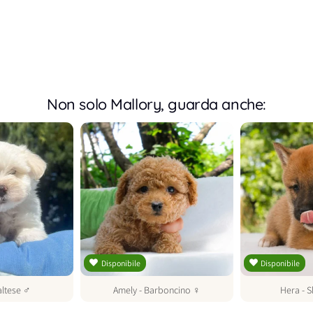
Non solo Mallory, guarda anche:
Disponibile
Disponibile
ltese
♂
Amely
-
Barboncino
♀
Hera
-
S