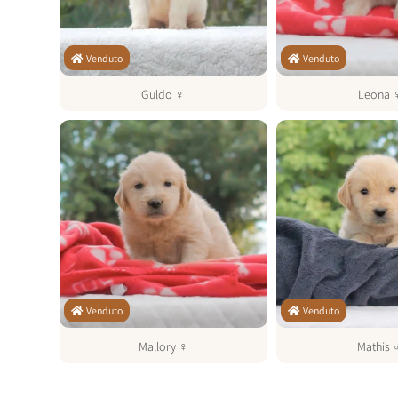
Venduto
Venduto
Guldo
♀
Leona
Venduto
Venduto
Mallory
♀
Mathis