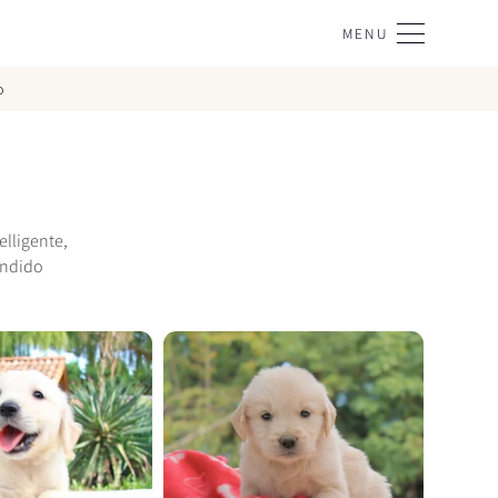
MENU
o
elligente,
endido