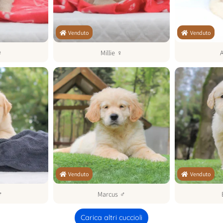
Venduto
Venduto
♀
Millie
♀
Venduto
Venduto
♂
Marcus
♂
Carica altri cuccioli