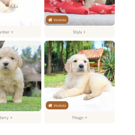
Venduto
Amber
♀
Shyla
♀
Venduto
Barry
♀
Thiago
♂