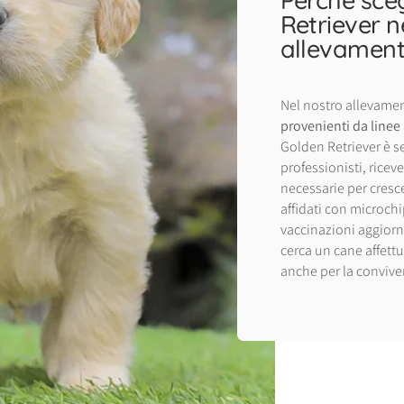
Retriever n
allevamen
Nel nostro allevame
provenienti da linee
Golden Retriever è se
professionisti, ricev
necessarie per cresce
affidati con microchi
vaccinazioni aggiorna
cerca un cane affettu
anche per la conviv