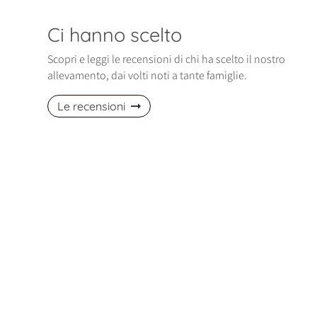
Ci hanno scelto
Scopri e leggi le recensioni di chi ha scelto il nostro
allevamento, dai volti noti a tante famiglie.
Le recensioni
izio di gennaio è entrata nella nostra
Ci siamo trovati davvero bene! La nos
Polly, una cucciola di Spitz Pomerania
piccola Maltese è dolcissima! Abbiam
davvero bellissima, affettuosa…
avuto altri cani, ma lei è…
ella, Pomerania
Fabio, Maltese