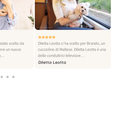
© foto instagram
© foto instagra
stato scelto da
Diletta Leotta ci ha scelto per Brando, un
Khaby Lam
iere un nuovo
cucciolino di Maltese. Diletta Leotta è una
al mondo,
Un…
delle conduttrici televisive…
per…
Diletta Leotta
Khaby