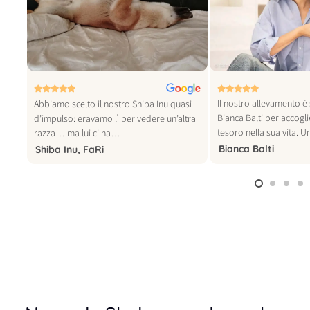
© foto vogue italia
Il nostro allevamento è 
tra
Abbiamo scelto il nostro Shiba Inu quasi
Bianca Balti per accogl
o
d’impulso: eravamo lì per vedere un’altra
tesoro nella sua vita. 
razza… ma lui ci ha…
Bianca Balti
Shiba Inu, FaRi