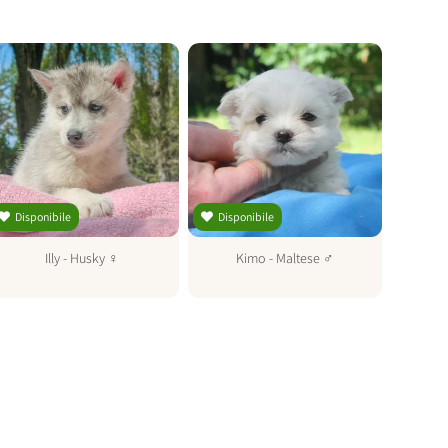
Disponibile
Disponibile
Dispo
Illy
-
Husky
♀
Kimo
-
Maltese
♂
We