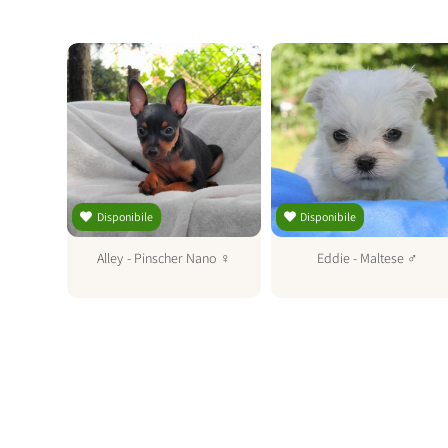
Disponibile
Disponibile
♀
Alley
-
Pinscher Nano
♀
Eddie
-
Maltese
♂