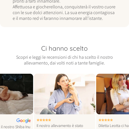
pronti a farti innamorare.
Affettuosa e giocherellona, conquisterà il vostro cuore
con le sue dolci attenzioni. La sua energia contagiosa
e il manto red vi faranno innamorare all’istante.
Ci hanno scelto
Scopri e leggi le recensioni di chi ha scelto il nostro
allevamento, dai volti noti a tante famiglie.
© foto vogue italia
© foto instagram
Il nostro allevamento è stato
Diletta Leotta ci h
il nostro Shiba Inu