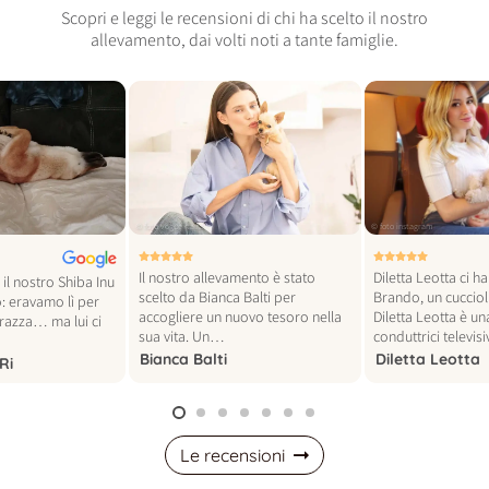
Scopri e leggi le recensioni di chi ha scelto il nostro
allevamento, dai volti noti a tante famiglie.
© foto vogue italia
© foto instagram
Il nostro allevamento è stato
Diletta Leotta ci h
il nostro Shiba Inu
scelto da Bianca Balti per
Brando, un cucciol
: eravamo lì per
accogliere un nuovo tesoro nella
Diletta Leotta è un
 razza… ma lui ci
sua vita. Un…
conduttrici televi
Bianca Balti
Diletta Leotta
Ri
Le recensioni