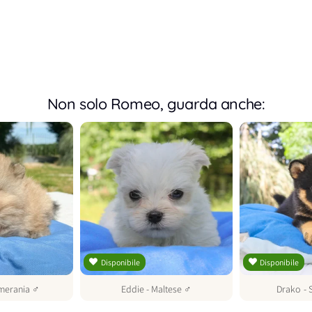
Non solo Romeo, guarda anche:
Disponibile
Disponibile
merania
♂
Eddie
-
Maltese
♂
Drako
-