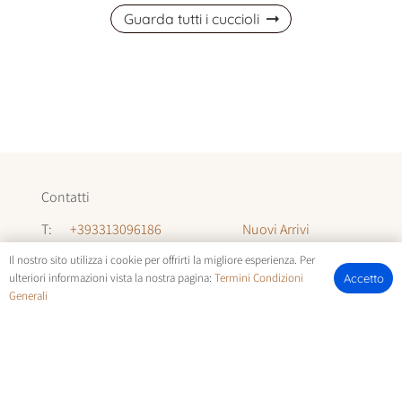
Guarda tutti i cuccioli
Contatti
Nuovi Arrivi
T:
+393313096186
Informazioni
T:
+393294142035
Il nostro sito utilizza i cookie per offrirti la migliore esperienza. Per
ulteriori informazioni vista la nostra pagina:
Termini Condizioni
Accetto
Chi Siamo
Generali
E:
allevamentocuccioli@gmail.com
FOTOCUCCIOLI.IT | © COPYRIGHT ALL RIGHTS RESERVED |
TERMINI E CONDIZIONI
E
COOKIE POLICY