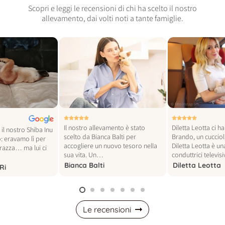
Scopri e leggi le recensioni di chi ha scelto il nostro
allevamento, dai volti noti a tante famiglie.
© foto vogue italia
© foto instagram
Il nostro allevamento è stato
Diletta Leotta ci h
il nostro Shiba Inu
scelto da Bianca Balti per
Brando, un cucciol
: eravamo lì per
accogliere un nuovo tesoro nella
Diletta Leotta è un
 razza… ma lui ci
sua vita. Un…
conduttrici televi
Bianca Balti
Diletta Leotta
Ri
Le recensioni