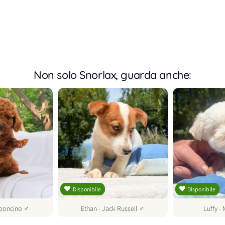
Non solo Snorlax, guarda anche:
Disponibile
Disponibile
boncino
♂
Ethan
-
Jack Russell
♂
Luffy
-