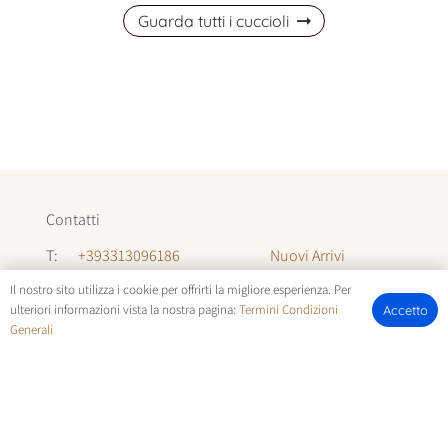
Guarda tutti i cuccioli
Contatti
Nuovi Arrivi
T:
+393313096186
Informazioni
T:
+393294142035
Il nostro sito utilizza i cookie per offrirti la migliore esperienza. Per
ulteriori informazioni vista la nostra pagina:
Termini Condizioni
Accetto
Chi Siamo
Generali
E:
allevamentocuccioli@gmail.com
FOTOCUCCIOLI.IT | © COPYRIGHT ALL RIGHTS RESERVED |
TERMINI E CONDIZIONI
E
COOKIE POLICY