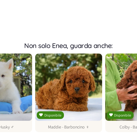
Non solo Enea, guarda anche:
Disponibile
Disponibile
Husky
♂
Maddie
-
Barboncino
♀
Colby
-
Ba