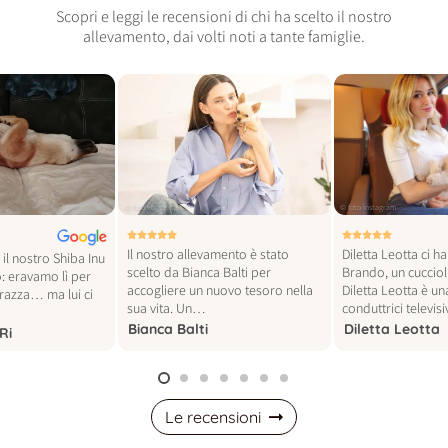
Scopri e leggi le recensioni di chi ha scelto il nostro
allevamento, dai volti noti a tante famiglie.
© foto vogue italia
© foto instagram
Il nostro allevamento è stato
Diletta Leotta ci h
il nostro Shiba Inu
scelto da Bianca Balti per
Brando, un cucciol
: eravamo lì per
accogliere un nuovo tesoro nella
Diletta Leotta è un
 razza… ma lui ci
sua vita. Un…
conduttrici televi
Bianca Balti
Diletta Leotta
Ri
Le recensioni