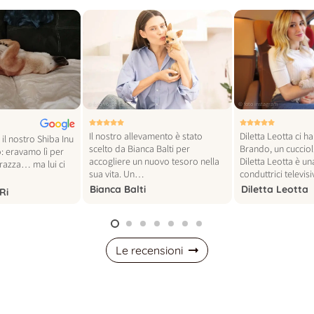
© foto vogue italia
© foto instagram
Il nostro allevamento è stato
Diletta Leotta ci h
il nostro Shiba Inu
scelto da Bianca Balti per
Brando, un cucciol
: eravamo lì per
accogliere un nuovo tesoro nella
Diletta Leotta è un
 razza… ma lui ci
sua vita. Un…
conduttrici televi
Bianca Balti
Diletta Leotta
Ri
Le recensioni