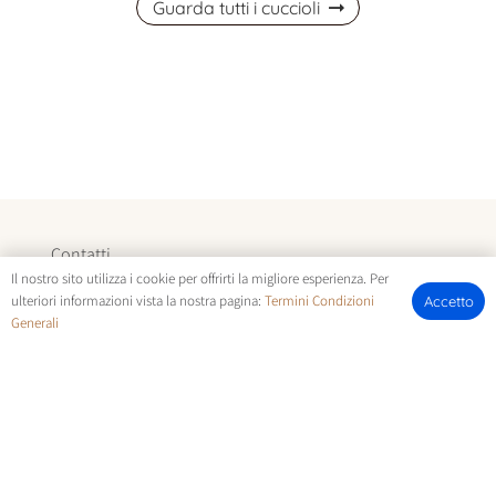
Guarda tutti i cuccioli
Contatti
Il nostro sito utilizza i cookie per offrirti la migliore esperienza. Per
Nuovi Arrivi
T:
+393313096186
ulteriori informazioni vista la nostra pagina:
Termini Condizioni
Accetto
Generali
Informazioni
T:
+393294142035
Chi Siamo
E:
allevamentocuccioli@gmail.com
FOTOCUCCIOLI.IT | © COPYRIGHT ALL RIGHTS RESERVED |