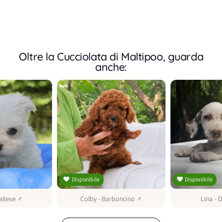
Oltre la Cucciolata di Maltipoo, guarda
anche:
Disponibile
Disponibile
altese
♂
Colby
-
Barboncino
♂
Lina
-
D