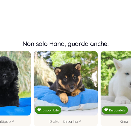
Non solo Hana, guarda anche:
Disponibile
Disponibile
ltipoo
♂
Drako
-
Shiba Inu
♂
Kima