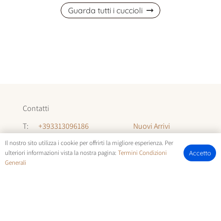
Guarda tutti i cuccioli
Contatti
Nuovi Arrivi
T:
+393313096186
Informazioni
T:
+393294142035
Il nostro sito utilizza i cookie per offrirti la migliore esperienza. Per
ulteriori informazioni vista la nostra pagina:
Termini Condizioni
Accetto
Chi Siamo
Generali
E:
allevamentocuccioli@gmail.com
FOTOCUCCIOLI.IT | © COPYRIGHT ALL RIGHTS RESERVED |
TERMINI E CONDIZIONI
E
COOKIE POLICY