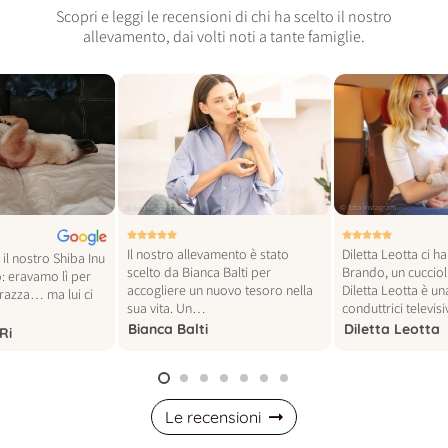
Scopri e leggi le recensioni di chi ha scelto il nostro
allevamento, dai volti noti a tante famiglie.
© foto vogue italia
© foto instagram
Il nostro allevamento è stato
Diletta Leotta ci h
il nostro Shiba Inu
scelto da Bianca Balti per
Brando, un cucciol
: eravamo lì per
accogliere un nuovo tesoro nella
Diletta Leotta è un
 razza… ma lui ci
sua vita. Un…
conduttrici televi
Bianca Balti
Diletta Leotta
Ri
Le recensioni