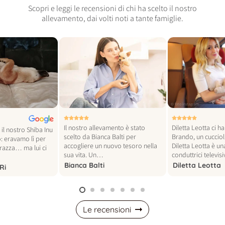
Scopri e leggi le recensioni di chi ha scelto il nostro
allevamento, dai volti noti a tante famiglie.
© foto vogue italia
© foto instagram
Il nostro allevamento è stato
Diletta Leotta ci h
il nostro Shiba Inu
scelto da Bianca Balti per
Brando, un cucciol
: eravamo lì per
accogliere un nuovo tesoro nella
Diletta Leotta è un
 razza… ma lui ci
sua vita. Un…
conduttrici televi
Bianca Balti
Diletta Leotta
Ri
Le recensioni