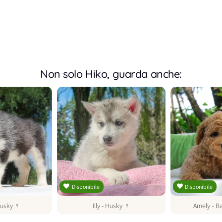
Non solo Hiko, guarda anche:
Disponibile
Disponibile
usky
♀
Illy
-
Husky
♀
Amely
-
B