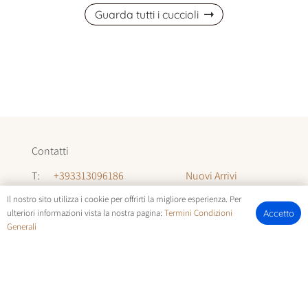
Guarda tutti i cuccioli
Contatti
Nuovi Arrivi
T:
+393313096186
Informazioni
T:
+393294142035
Il nostro sito utilizza i cookie per offrirti la migliore esperienza. Per
ulteriori informazioni vista la nostra pagina:
Termini Condizioni
Accetto
Chi Siamo
Generali
E:
allevamentocuccioli@gmail.com
FOTOCUCCIOLI.IT | © COPYRIGHT ALL RIGHTS RESERVED |
TERMINI E CONDIZIONI
E
COOKIE POLICY