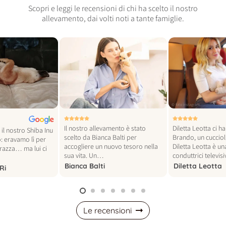
Scopri e leggi le recensioni di chi ha scelto il nostro
allevamento, dai volti noti a tante famiglie.
© foto vogue italia
© foto instagram
Il nostro allevamento è stato
Diletta Leotta ci h
il nostro Shiba Inu
scelto da Bianca Balti per
Brando, un cucciol
: eravamo lì per
accogliere un nuovo tesoro nella
Diletta Leotta è un
 razza… ma lui ci
sua vita. Un…
conduttrici televi
Bianca Balti
Diletta Leotta
Ri
Le recensioni