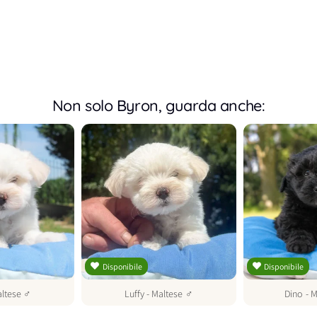
Non solo Byron, guarda anche:
Disponibile
Disponibile
ltese
♂
Luffy
-
Maltese
♂
Dino
-
M