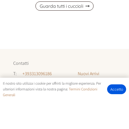
Guarda tutti i cuccioli
Contatti
Nuovi Arrivi
T:
+393313096186
Informazioni
T:
+393294142035
Il nostro sito utilizza i cookie per offrirti la migliore esperienza. Per
ulteriori informazioni vista la nostra pagina:
Termini Condizioni
Accetto
Chi Siamo
Generali
E:
allevamentocuccioli@gmail.com
FOTOCUCCIOLI.IT | © COPYRIGHT ALL RIGHTS RESERVED |
TERMINI E CONDIZIONI
E
COOKIE POLICY