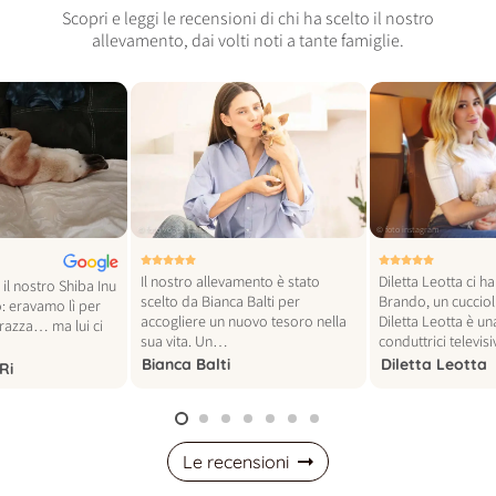
Scopri e leggi le recensioni di chi ha scelto il nostro
allevamento, dai volti noti a tante famiglie.
© foto vogue italia
© foto instagram
Il nostro allevamento è stato
Diletta Leotta ci h
il nostro Shiba Inu
scelto da Bianca Balti per
Brando, un cucciol
: eravamo lì per
accogliere un nuovo tesoro nella
Diletta Leotta è un
 razza… ma lui ci
sua vita. Un…
conduttrici televi
Bianca Balti
Diletta Leotta
Ri
Le recensioni