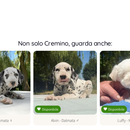
Non solo Cremino, guarda anche:
Disponibile
Disponibile
lmata
♀
Alvin
-
Dalmata
♂
Luffy
-