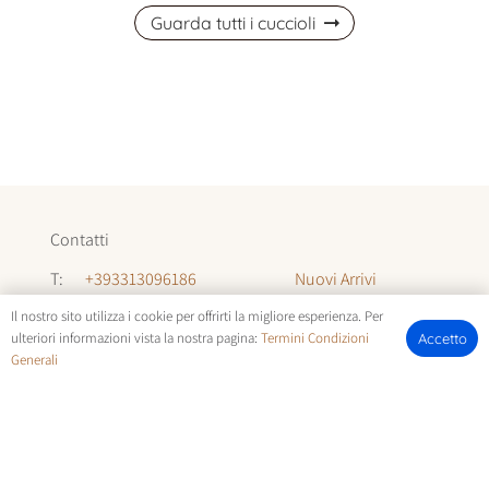
Guarda tutti i cuccioli
Contatti
Nuovi Arrivi
T:
+393313096186
Informazioni
T:
+393294142035
Il nostro sito utilizza i cookie per offrirti la migliore esperienza. Per
ulteriori informazioni vista la nostra pagina:
Termini Condizioni
Accetto
Chi Siamo
Generali
E:
allevamentocuccioli@gmail.com
FOTOCUCCIOLI.IT | © COPYRIGHT ALL RIGHTS RESERVED |
TERMINI E CONDIZIONI
E
COOKIE POLICY