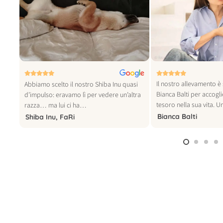
© foto vogue italia
Il nostro allevamento è 
tra
Abbiamo scelto il nostro Shiba Inu quasi
Bianca Balti per accogl
o
d’impulso: eravamo lì per vedere un’altra
tesoro nella sua vita. 
razza… ma lui ci ha…
Bianca Balti
Shiba Inu, FaRi