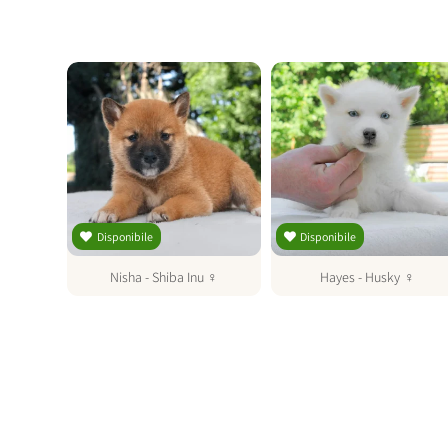
Disponibile
Disponibile
u
♂
Nisha
-
Shiba Inu
♀
Hayes
-
Husky
♀