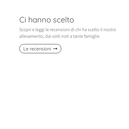
Ci hanno scelto
Scopri e leggi le recensioni di chi ha scelto il nostro
allevamento, dai volti noti a tante famiglie.
Le recensioni
izio di gennaio è entrata nella nostra
Ci siamo trovati davvero bene! La nos
Polly, una cucciola di Spitz Pomerania
piccola Maltese è dolcissima! Abbiam
davvero bellissima, affettuosa…
avuto altri cani, ma lei è…
ella, Pomerania
Fabio, Maltese