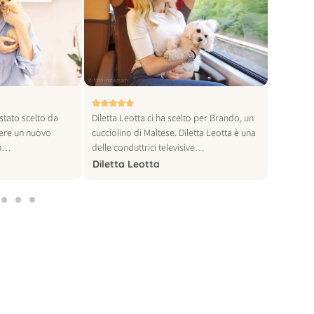
© foto instagram
© foto instagra
stato scelto da
Diletta Leotta ci ha scelto per Brando, un
Khaby Lam
iere un nuovo
cucciolino di Maltese. Diletta Leotta è una
al mondo,
Un…
delle conduttrici televisive…
per…
Diletta Leotta
Khaby