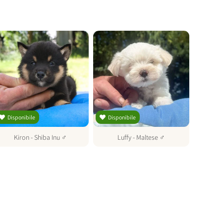
Disponibile
Disponibile
Dispo
Kiron
-
Shiba Inu
♂
Luffy
-
Maltese
♂
El