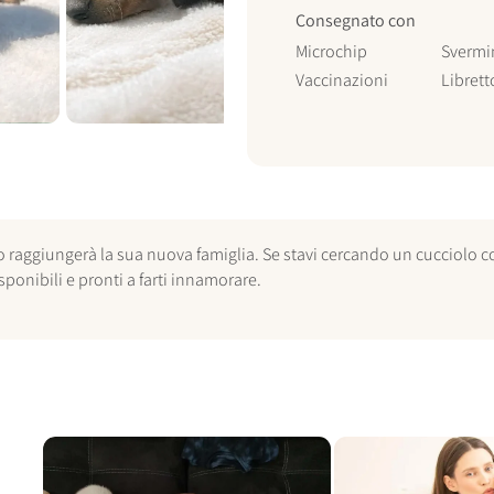
Consegnato con
Microchip
Svermi
Vaccinazioni
Librett
o raggiungerà la sua nuova famiglia. Se stavi cercando un cucciolo co
ponibili e pronti a farti innamorare.