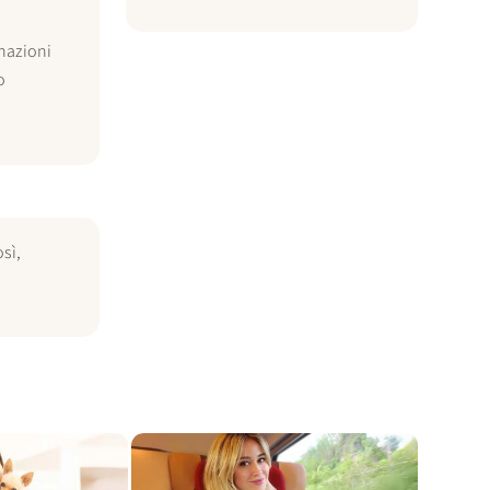
nazioni
o
sì,