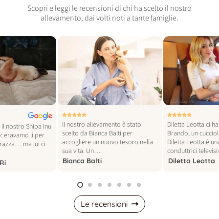
Scopri e leggi le recensioni di chi ha scelto il nostro
allevamento, dai volti noti a tante famiglie.
© foto vogue italia
© foto instagram
Il nostro allevamento è stato
Diletta Leotta ci h
il nostro Shiba Inu
scelto da Bianca Balti per
Brando, un cucciol
: eravamo lì per
accogliere un nuovo tesoro nella
Diletta Leotta è un
 razza… ma lui ci
sua vita. Un…
conduttrici televi
Bianca Balti
Diletta Leotta
Ri
Le recensioni