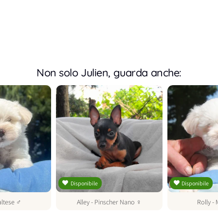
Non solo Julien, guarda anche:
Disponibile
Disponibile
ltese
♂
Alley
-
Pinscher Nano
♀
Rolly
-