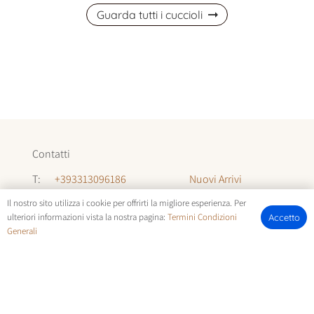
Guarda tutti i cuccioli
Contatti
Nuovi Arrivi
T:
+393313096186
Informazioni
T:
+393294142035
Il nostro sito utilizza i cookie per offrirti la migliore esperienza. Per
ulteriori informazioni vista la nostra pagina:
Termini Condizioni
Accetto
Chi Siamo
Generali
E:
allevamentocuccioli@gmail.com
FOTOCUCCIOLI.IT | © COPYRIGHT ALL RIGHTS RESERVED |
TERMINI E CONDIZIONI
E
COOKIE POLICY