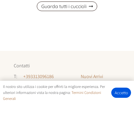
Guarda tutti i cuccioli
Contatti
Nuovi Arrivi
T:
+393313096186
Informazioni
T:
+393294142035
Il nostro sito utilizza i cookie per offrirti la migliore esperienza. Per
ulteriori informazioni vista la nostra pagina:
Termini Condizioni
Accetto
Chi Siamo
Generali
E:
allevamentocuccioli@gmail.com
FOTOCUCCIOLI.IT | © COPYRIGHT ALL RIGHTS RESERVED |
TERMINI E CONDIZIONI
E
COOKIE POLICY