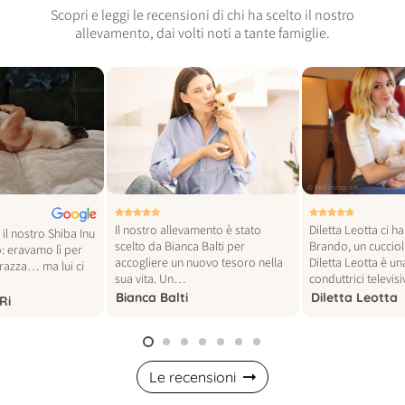
Scopri e leggi le recensioni di chi ha scelto il nostro
allevamento, dai volti noti a tante famiglie.
© foto vogue italia
© foto instagram
Il nostro allevamento è stato
Diletta Leotta ci h
il nostro Shiba Inu
scelto da Bianca Balti per
Brando, un cucciol
: eravamo lì per
accogliere un nuovo tesoro nella
Diletta Leotta è un
 razza… ma lui ci
sua vita. Un…
conduttrici televi
Bianca Balti
Diletta Leotta
Ri
Le recensioni