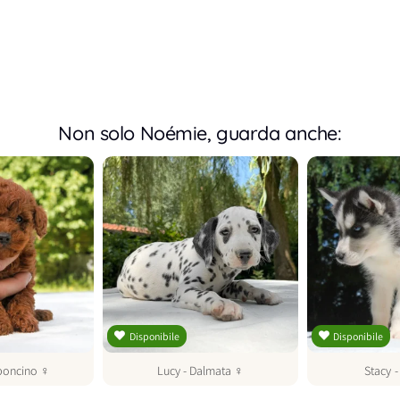
Non solo Noémie, guarda anche:
Disponibile
Disponibile
boncino
♀
Lucy
-
Dalmata
♀
Stacy