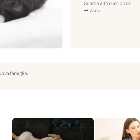
Guarda altri cuccioli di:
Akita
uova famiglia.