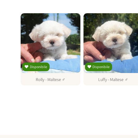
Disponibile
Disponibile
♂
Rolly
-
Maltese
♂
Luffy
-
Maltese
♂