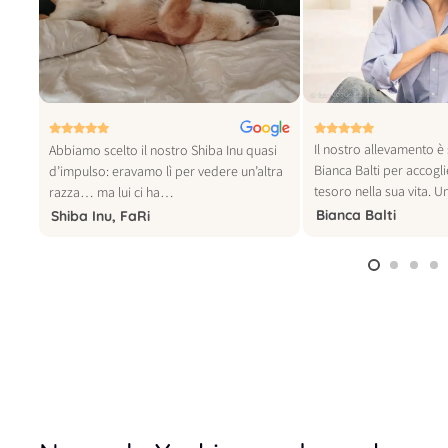
© foto vogue italia
Il nostro allevamento è 
tra
Abbiamo scelto il nostro Shiba Inu quasi
Bianca Balti per accogl
o
d’impulso: eravamo lì per vedere un’altra
tesoro nella sua vita. 
razza… ma lui ci ha…
Bianca Balti
Shiba Inu, FaRi