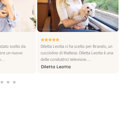
© foto instagram
© foto instagra
stato scelto da
Diletta Leotta ci ha scelto per Brando, un
Khaby Lam
iere un nuovo
cucciolino di Maltese. Diletta Leotta è una
al mondo,
Un…
delle conduttrici televisive…
per…
Diletta Leotta
Khaby