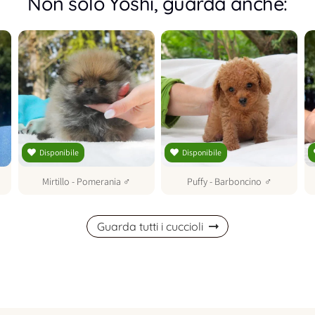
Non solo Yoshi, guarda anche:
Disponibile
Disponibile
Mirtillo
-
Pomerania
♂
Puffy
-
Barboncino
♂
Guarda tutti i cuccioli