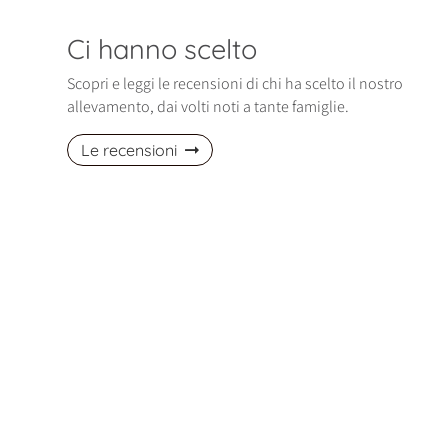
Ci hanno scelto
Scopri e leggi le recensioni di chi ha scelto il nostro
allevamento, dai volti noti a tante famiglie.
Le recensioni
izio di gennaio è entrata nella nostra
Ci siamo trovati davvero bene! La nos
Polly, una cucciola di Spitz Pomerania
piccola Maltese è dolcissima! Abbiam
davvero bellissima, affettuosa…
avuto altri cani, ma lei è…
ella, Pomerania
Fabio, Maltese