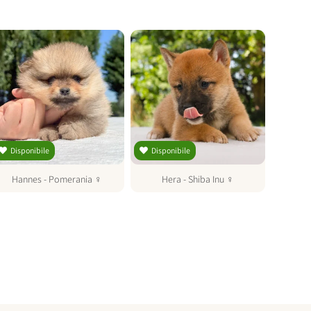
Disponibile
Disponibile
Dispo
Hannes
-
Pomerania
♀
Hera
-
Shiba Inu
♀
Ki