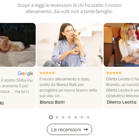
Scopri e leggi le recensioni di chi ha scelto il nostro
allevamento, dai volti noti a tante famiglie.
© foto vogue italia
© foto instagram
Il nostro allevamento è stato
Diletta Leotta ci h
il nostro Shiba Inu
scelto da Bianca Balti per
Brando, un cucciol
: eravamo lì per
accogliere un nuovo tesoro nella
Diletta Leotta è un
 razza… ma lui ci
sua vita. Un…
conduttrici televi
Bianca Balti
Diletta Leotta
Ri
Le recensioni