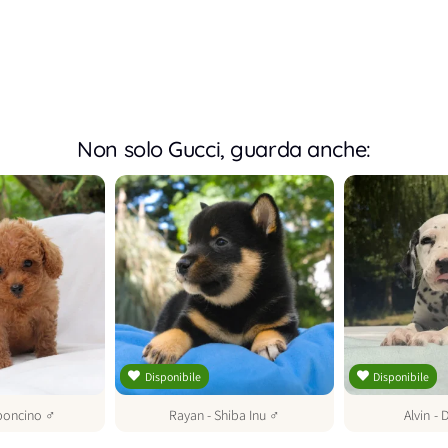
Non solo Gucci, guarda anche:
Disponibile
Disponibile
boncino
♂
Rayan
-
Shiba Inu
♂
Alvin
-
D