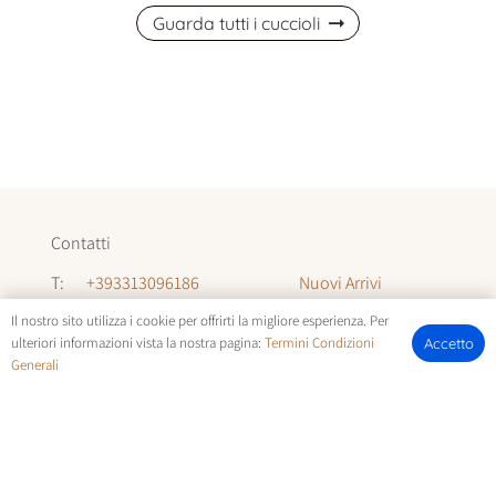
Guarda tutti i cuccioli
Contatti
Nuovi Arrivi
T:
+393313096186
Informazioni
T:
+393294142035
Il nostro sito utilizza i cookie per offrirti la migliore esperienza. Per
ulteriori informazioni vista la nostra pagina:
Termini Condizioni
Accetto
Chi Siamo
Generali
E:
allevamentocuccioli@gmail.com
FOTOCUCCIOLI.IT | © COPYRIGHT ALL RIGHTS RESERVED |
TERMINI E CONDIZIONI
E
COOKIE POLICY